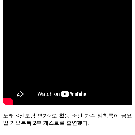
노래
<
신도림 연가
>
로 활동 중인 가수 임창록이 금요
일 가요톡톡
2
부 게스트로 출연했다
.