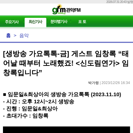
2026.07.31 20:43 발행
홈
>
음악
[생방송 가요톡톡-금] 게스트 임창록 “태
어날 때부터 노래했죠! <신도림연가> 임
창록입니다”
박가령
| 2023/12/26 16:34
■
임문일
&
최상아의 생방송 가요톡톡
(2023.11.10)
-
시간
:
오후
12
시
~2
시 생방송
-
진행
:
임문일
&
최상아
-
초대가수
:
임창록