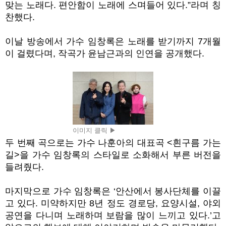
맞는 노래다
.
편안함이 노래에 스며들어 있다
.”
라며 칭
찬했다
.
이날 방송에서 가수 임창록은 노래를 받기까지
7
개월
이 걸렸다며
,
작곡가 윤남근과의 인연을 공개했다
.
이미지 클릭 ▶
두 번째 곡으로는 가수 나훈아의 대표곡
<
흰구름 가는
길
>
을 가수 임창록의 스타일로 소화해서 부른 버전을
들려줬다
.
마지막으로 가수 임창록은
‘
안산에서 봉사단체를 이끌
고 있다
.
미약하지만
8
년 정도 경로당
,
요양시설
,
야외
공연을 다니며 노래하며 보람을 많이 느끼고 있다
.’
고