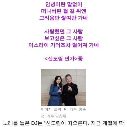
안녕이란 말없이
떠나버린 철 길 위엔
그리움만 쌓여만 가네
사랑했던 그 사람
보고싶은 그 사람
아스라이 기억조차 멀어져 가네
<
신도림 연가
>
중
이미지 클릭 ▶ 가수 홍순
정, 가수 임창록
노래를 들은
DJ
는
“
신도림이 떠오른다
.
지금 계절에 딱