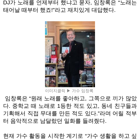
DJ
가 노래를 언제부터 했냐고 묻자
,
임창록은
“
노래는
태어날 때부터 했죠
!”
라고 재치있게 대답했다
.
이미지클릭 ▶ 가수 임창록
임창록은 “
원래 노래를 좋아하고
,
그쪽으로 끼가 많았
다
.
중학교 때 노래로
1
등한 적도 있고
,
동네 친구들과
기획해서 직접 무대를 만든 적도 있다
.”
라며 어릴 적부
터 음악적으로 남달랐던 일화를 들려줬다
.
현재 가수 활동을 시작한 계기로
“
가수 생활을 하고 싶