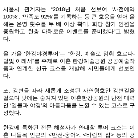
서울시 관계자는 “2018년 처음 선보여 ‘사전예약
100%’, ‘만족도 92%’를 기록하는 등 큰 호응을 얻어 올
해는 운영 횟수를 두 배 이상 확대, 회당 참가 인원을
증원하고 한층 다채로운 이벤트를 준비했다”고 밝혔
다.
올 가을 ‘한강야경투어’는 “한강, 예술로 멈춰 흐르다-
달빛 아래서”를 주제로 이촌 한강예술공원 공공예술작
품과 연계한 신규 코스를 개발해 시민들에게 선보인
다.
또, 강변을 따라 새롭게 조성된 자연형호안 강변길을
걸으며 낮에는 숨겨져 있던 이촌한강공원의 반전 매력
인 ‘일몰과 야경’의 아름다움을 느낄 수 있는 코스로 구
성했다.
한강에 특화된 전문 해설사가 안내할 투어 코스는 이
촌 나들목 인근의 <만선-웅어>, <바람의 집> 등의 공