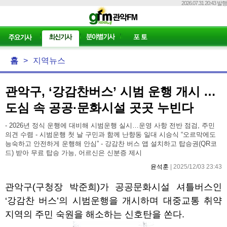
2026.07.31 20:43 발행
홈
>
지역뉴스
관악구, ‘강감찬버스’ 시범 운행 개시 …
도심 속 공공·문화시설 곳곳 누빈다
- 2026년 정식 운행에 대비해 시범운행 실시…운영 사항 전반 점검, 주민
의견 수렴 - 시범운행 첫 날 구민과 함께 난향동 일대 시승식 “오르막에도
능숙하고 안전하게 운행해 안심” - 강감찬 버스 앱 설치하고 탑승권(QR코
드) 받아 무료 탑승 가능, 어르신은 신분증 제시
윤석훈
| 2025/12/03 23:43
관악구
(
구청장 박준희
)
가 공공문화시설 셔틀버스인
‘
강감찬 버스
’
의 시범운행을 개시하며 대중교통 취약
지역의 주민 숙원을 해소하는 신호탄을 쏜다
.