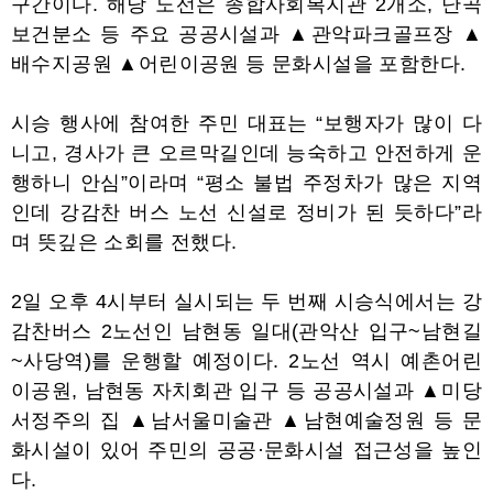
구간이다
.
해당 노선은 종합사회복지관
2
개소
,
난곡
보건분소 등 주요 공공시설과
▲
관악파크골프장
▲
배수지공원
▲
어린이공원 등 문화시설을 포함한다
.
시승 행사에 참여한 주민 대표는
“
보행자가 많이 다
니고
,
경사가 큰 오르막길인데 능숙하고 안전하게 운
행하니 안심
”
이라며
“
평소 불법 주정차가 많은 지역
인데 강감찬 버스 노선 신설로 정비가 된 듯하다
”
라
며 뜻깊은 소회를 전했다
.
2
일 오후
4
시부터 실시되는 두 번째 시승식에서는 강
감찬버스
2
노선인 남현동 일대
(
관악산 입구
~
남현길
~
사당역
)
를 운행할 예정이다
. 2
노선 역시 예촌어린
이공원
,
남현동 자치회관 입구 등 공공시설과
▲
미당
서정주의 집
▲
남서울미술관
▲
남현예술정원 등 문
화시설이 있어 주민의 공공
·
문화시설 접근성을 높인
다
.