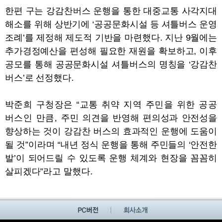
한편 구는 강감찬버스 운행을 통한 대중교통 사각지대
해소를 위해 상반기에
‘
공공문화시설 등 셔틀버스 운영
조례
’
를 제정해 제도적 기반을 마련했다
.
지난
9
월에는
추가경정예산을 편성해 필요한 재원을 확보하고
,
이후
공모를 통해 공공문화시설 셔틀버스의 명칭을
‘
강감찬
버스
’
로 선정했다
.
박준희 구청장은
“
교통 취약 지역 주민을 위한 공공
버스인 만큼
,
주민 의견을 반영해 편의성과 안전성을
향상하는 것이 강감찬 버스의 효과적인 운행에 도움이
될 것
”
이라며
“
내년 정식 운행을 통해 주민들의
‘
안전한
발
’
이 되어드릴 수 있도록 운행 체계와 현장을 꼼꼼히
살피겠다
”
라고 말했다
.