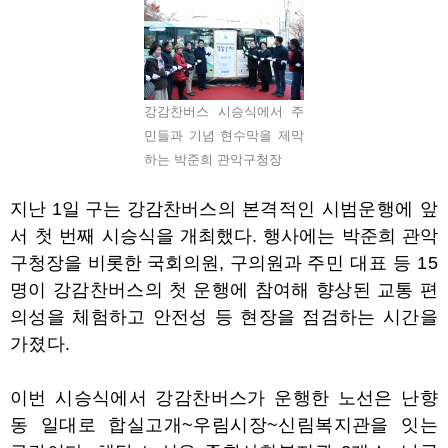
강감찬버스 시승식에서 주
민들과 기념 현수막을 제막
하는 박준희 관악구청장
지난
1
일 구는 강감찬
버스의 본격적인 시범운행에 앞
서
첫 번째 시승식을 개최했다
.
행사에는 박준희 관악
구청장을 비롯한 국회의원
,
구의원과
주민 대표 등
15
명이 강감찬버스의 첫 운행에 참여해 향상된 교통 편
의성을 체험하고 안전성 등 현장을 점검하는 시간을
가졌다
.
이번 시승식에서 강감찬버스가 운행한 노선은 난향
동 일대로 합실고개
~
우림시장
~
신림복지관을 잇는