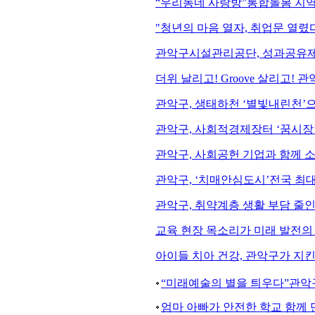
“우리동네 사랑방”통합돌봄 지역
"청년의 마음 열자, 취업문 열렸
관악구시설관리공단, 성과공유제
더위 날리고! Groove 살리고! 관
관악구, 생태하천 ‘별빛내린천’
관악구, 사회적경제장터 ‘꿈시장’
관악구, 사회공헌 기업과 함께 
관악구, ‘치매안심도시’전국 최대
관악구, 취약계층 생활 부담 줄
교육 현장 목소리가 미래 발전의 
아이들 치아 건강, 관악구가 지킨
“미래예술의 별을 틔우다”관악구
엄마 아빠가 안전한 학교 함께 