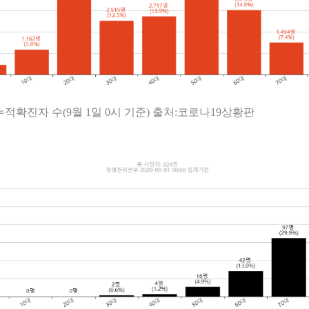
누적확진자 수(9월 1일 0시 기준) 출처:코로나19상황판