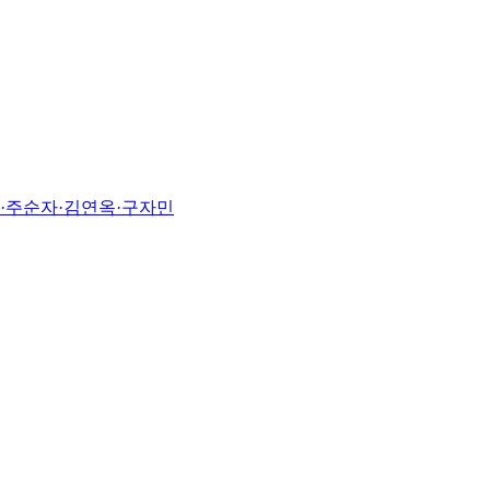
진·주순자·김연옥·구자민