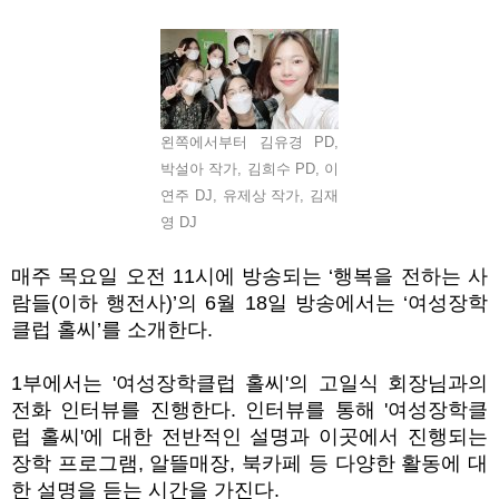
왼쪽에서부터 김유경 PD,
박설아 작가, 김희수 PD, 이
연주 DJ, 유제상 작가, 김재
영 DJ
매주 목요일 오전
11
시에 방송되는
‘
행복을 전하는 사
람들
(
이하 행전사
)’
의
6
월
18
일 방송에서는
‘
여성장학
클럽 홀씨
’
를 소개한다
.
1
부에서는 '여성장학클럽 홀씨'의 고일식 회장님과의
전화 인터뷰를 진행한다
.
인터뷰를 통해 '여성장학클
럽 홀씨'에 대한 전반적인 설명과 이곳에서 진행되는
장학 프로그램
,
알뜰매장
,
북카페 등 다양한 활동에 대
한 설명을 듣는 시간을 가진다
.