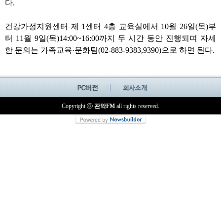
다
.
건강가정지원센터 제
1
센터
4
층 교육실에서
10
월
26
일
(
목
)
부
터
11
월
9
일
(
목
)14:00~16:00
까지 두 시간 동안 진행되며 자세
한 문의는 가족교육
·
문화팀
(02-883-9383,9390)
으로 하면 된다
.
Copyright ⓒ
관악FM
all rights reserved.