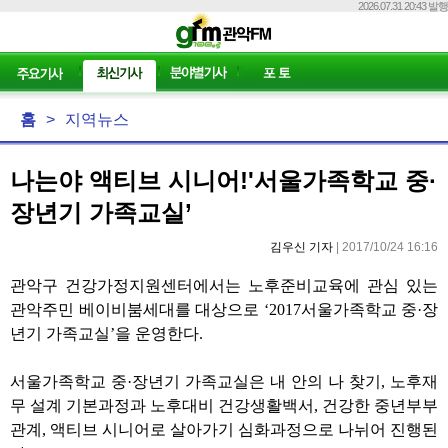
2026.07.31 20:43 발행
홈
>
지역뉴스
나는야 액티브 시니어!'서울가족학교 중·
장년기 가족교실’
김우신 기자
| 2017/10/24 16:16
관악구 건강가정지원센터에서는 노후준비교육에 관심 있는
관악주민 베이비붐세대를 대상으로
‘2017
서울가족학교 중
·
장
년기 가족교실
’
을 운영한다
.
서울가족학교 중
·
장년기 가족교실은 내 안의 나 찾기
,
노후재
무 설계 기본과정과 노후대비 건강생활백서
,
건강한 중년부부
관계
,
액티브 시니어로 살아가기 심화과정으로 나뉘어 진행된