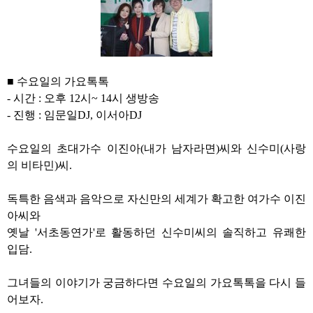
■ 수
요일의 가요톡톡
-
시간
:
오후
12
시
~ 14
시 생방송
-
진행
: 임문일
DJ, 이서아
DJ
수요일의 초대가수 이진아(내가 남자라면)씨와 신수미(사랑
의 비타민)씨.
독특한 음색과 음악으로 자신만의 세계가 확고한 여가수 이진
아씨와
옛날 '서초동연가'로 활동하던 신수미씨의 솔직하고 유쾌한
입담.
그녀들의 이야기가 궁금하다면 수요일의 가요톡톡을 다시 들
어보자.