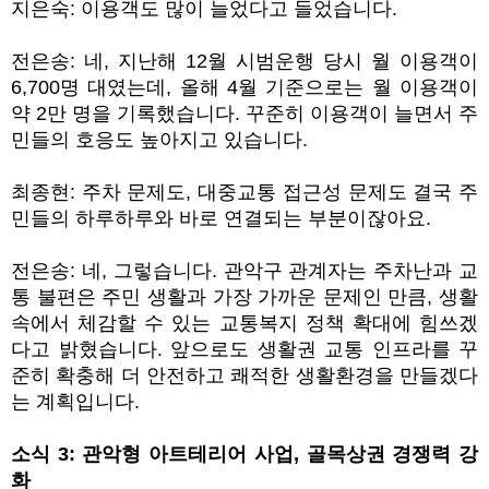
지은숙
:
이용객도 많이 늘었다고 들었습니다
.
전은송
:
네
,
지난해
12
월 시범운행 당시 월 이용객이
6,700
명 대였는데
,
올해
4
월 기준으로는 월 이용객이
약
2
만 명을 기록했습니다
.
꾸준히 이용객이 늘면서 주
민들의 호응도 높아지고 있습니다
.
최종현
:
주차 문제도
,
대중교통 접근성 문제도 결국 주
민들의 하루하루와 바로 연결되는 부분이잖아요
.
전은송
:
네
,
그렇습니다
.
관악구 관계자는 주차난과 교
통 불편은 주민 생활과 가장 가까운 문제인 만큼
,
생활
속에서 체감할 수 있는 교통복지 정책 확대에 힘쓰겠
다고 밝혔습니다
.
앞으로도 생활권 교통 인프라를 꾸
준히 확충해 더 안전하고 쾌적한 생활환경을 만들겠다
는 계획입니다
.
소식
3:
관악형 아트테리어 사업
,
골목상권 경쟁력 강
화