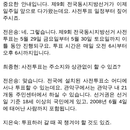
중요한 안내입니다
.
제
9
회 전국동시지방선거가 이제
일주일 앞으로 다가왔는데요
.
사전투표 일정부터 짚어
주시죠
.
전은송
:
네
,
그렇습니다
.
제
9
회 전국동시지방선거 사전
투표는
5
월
29
일 금요일부터
5
월
30
일 토요일까지 이
틀 동안 진행되구요
,
투표 시간은 매일 오전
6
시부터
오후
6
시까지입니다
.
최종현
:
사전투표는 주소지와 상관없이 할 수 있죠
?
전은송
:
맞습니다
.
전국에 설치된 사전투표소 어디에
서나 투표할 수 있는데요
,
관악구에서는 관악구 내
21
개동 주민센터에서 하실 수 있습니다
.
선거권은 선거
일 기준
18
세 이상의 국민에게 있고
, 2008
년
6
월
4
일
에 태어난 사람까지 포함됩니다
.
지은숙
:
투표하러 갈 때 꼭 챙겨야 할 것도 있죠
.