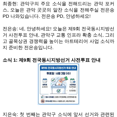
최종현
:
관악구의 주요 소식을 전해드리는 관악 포커
스
,
오늘은 관악 곳곳의 알찬 소식을 전해주실 전은송
PD
나와있습니다
.
전은송
PD,
안녕하세요
!
전은송
:
네
,
안녕하세요
!
오늘은 제
9
회 전국동시지방선
거 사전투표 안내
,
관악구 교통 인프라 확충 소식
,
그리
고 골목상권 경쟁력을 높이는 아트테리어 사업 소식까
지 준비한 전은송입니다
.
소식
1:
제
9
회 전국동시지방선거 사전투표 안내
지은숙
:
첫 번째는 관악구 소식에 앞서 선거와 관련된