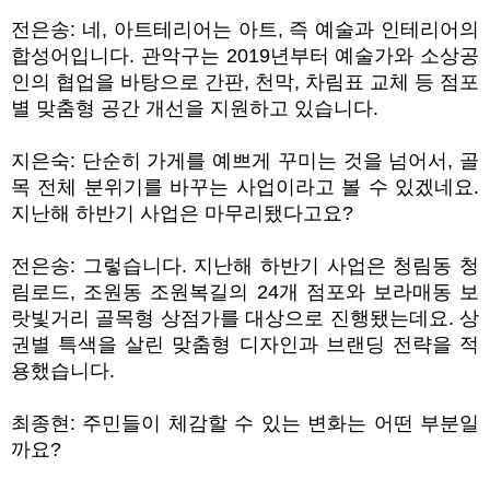
전은송
:
네
,
아트테리어는 아트
,
즉 예술과 인테리어의
합성어입니다
.
관악구는
2019
년부터 예술가와 소상공
인의 협업을 바탕으로 간판
,
천막
,
차림표 교체 등 점포
별 맞춤형 공간 개선을 지원하고 있습니다
.
지은숙
:
단순히 가게를 예쁘게 꾸미는 것을 넘어서
,
골
목 전체 분위기를 바꾸는 사업이라고 볼 수 있겠네요
.
지난해 하반기 사업은 마무리됐다고요
?
전은송
:
그렇습니다
.
지난해 하반기 사업은 청림동 청
림로드
,
조원동 조원복길의
24
개 점포와 보라매동 보
랏빛거리 골목형 상점가를 대상으로 진행됐는데요
.
상
권별 특색을 살린 맞춤형 디자인과 브랜딩 전략을 적
용했습니다
.
최종현
:
주민들이 체감할 수 있는 변화는 어떤 부분일
까요
?