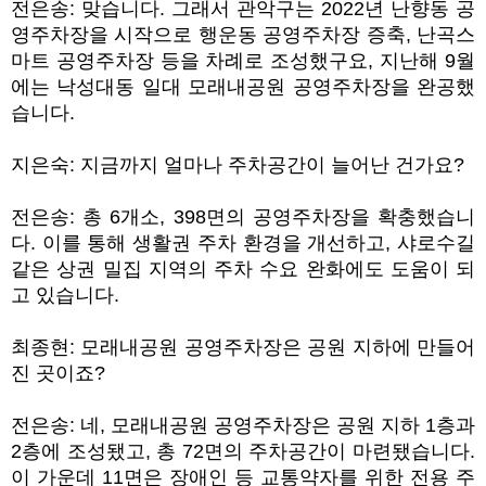
전은송
:
맞습니다
.
그래서 관악구는
2022
년 난향동 공
영주차장을 시작으로 행운동 공영주차장 증축
,
난곡스
마트 공영주차장 등을 차례로 조성했구요
,
지난해
9
월
에는 낙성대동 일대 모래내공원 공영주차장을 완공했
습니다
.
지은숙
:
지금까지 얼마나 주차공간이 늘어난 건가요
?
전은송
:
총
6
개소
, 398
면의 공영주차장을 확충했습니
다
.
이를 통해 생활권 주차 환경을 개선하고
,
샤로수길
같은 상권 밀집 지역의 주차 수요 완화에도 도움이 되
고 있습니다
.
최종현
:
모래내공원 공영주차장은 공원 지하에 만들어
진 곳이죠
?
전은송
:
네
,
모래내공원 공영주차장은 공원 지하
1
층과
2
층에 조성됐고
,
총
72
면의 주차공간이 마련됐습니다
.
이 가운데
11
면은 장애인 등 교통약자를 위한 전용 주