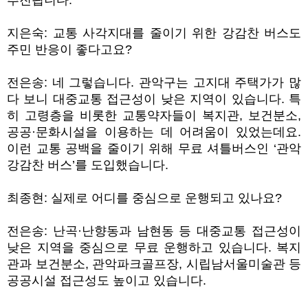
추진됩니다
.
지은숙
:
교통 사각지대를 줄이기 위한 강감찬 버스도
주민 반응이 좋다고요
?
전은송
:
네 그렇습니다
.
관악구는 고지대 주택가가 많
다 보니 대중교통 접근성이 낮은 지역이 있습니다
.
특
히 고령층을 비롯한 교통약자들이 복지관
,
보건분소
,
공공
·
문화시설을 이용하는 데 어려움이 있었는데요
.
이런 교통 공백을 줄이기 위해 무료 셔틀버스인
‘
관악
강감찬 버스
’
를 도입했습니다
.
최종현
:
실제로 어디를 중심으로 운행되고 있나요
?
전은송
:
난곡
·
난향동과 남현동 등 대중교통 접근성이
낮은 지역을 중심으로 무료 운행하고 있습니다
.
복지
관과 보건분소
,
관악파크골프장
,
시립남서울미술관 등
공공시설 접근성도 높이고 있습니다
.