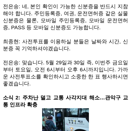
전은송
:
네
,
본인 확인이 가능한 신분증을 반드시 지참
해야 합니다
.
주민등록증
,
여권
,
운전면허증 같은 실물
신분증은 물론
,
모바일 주민등록증
,
모바일 운전면허
증
, PASS
등 모바일 신분증도 가능합니다
.
최종현
:
사전투표를 이용하실 분들은 날짜와 시간
,
신
분증 꼭 기억하셔야겠습니다
.
전은송
:
맞습니다
. 5
월
29
일과
30
일 즉
,
이번주 금요일
부터 토요일
,
오전
6
시부터 오후
6
시까지입니다
.
가까
운 사전투표소를 확인하시고 소중한 한 표 행사하시면
좋겠습니다
.
소식
2:
주차난 덜고 교통 사각지대 해소
…
관악구 교
통 인프라 확충