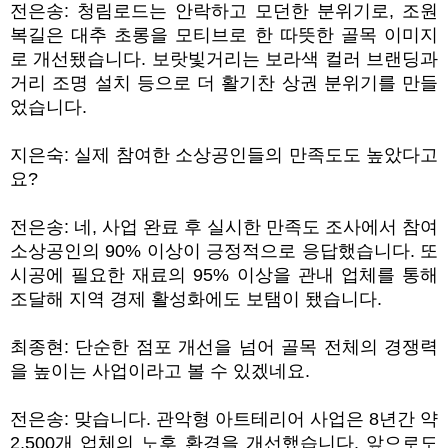
전은송
:
청림로드는 안락하고 모던한 분위기로
,
조원
복길은 대추 초롱을 모티브로 한 따뜻한 골목 이미지
로 개선됐습니다
.
보랏빛거리는 보라색 컬러 브랜딩과
거리 조명 설치 등으로 더 활기찬 상권 분위기를 만들
었습니다
.
지은숙
:
실제 참여한 소상공인들의 만족도도 높았다고
요
?
전은송
:
네
,
사업 완료 후 실시한 만족도 조사에서 참여
소상공인의
90%
이상이 긍정적으로 응답했습니다
.
또
시공에 필요한 재료의
95%
이상을 관내 업체를 통해
조달해 지역 경제 활성화에도 보탬이 됐습니다
.
최종현
:
단순한 점포 개선을 넘어 골목 전체의 경쟁력
을 높이는 사업이라고 볼 수 있겠네요
.
전은송
:
맞습니다
.
관악형 아트테리어 사업은
8
년간 약
2,500
개 업체의 노후 환경을 개선했습니다
.
앞으로도