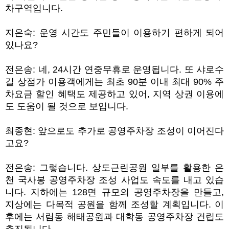
차구역입니다
.
지은숙
:
운영 시간도 주민들이 이용하기 편하게 되어
있나요
?
전은송
:
네
, 24
시간 연중무휴로 운영됩니다
.
또 샤로수
길 상점가 이용객에게는 최초
90
분 이내 최대
90%
주
차요금 할인 혜택도 제공하고 있어
,
지역 상권 이용에
도 도움이 될 것으로 보입니다
.
최종현
:
앞으로도 추가로 공영주차장 조성이 이어진다
고요
?
전은송
:
그렇습니다
.
상도근린공원 일부를 활용한 은
천 국사봉 공영주차장 조성 사업도 속도를 내고 있습
니다
.
지하에는
128
면 규모의 공영주차장을 만들고
,
지상에는 다목적 공원을 함께 조성할 계획입니다
.
이
후에는 서림동 해태공원과 대학동 공영주차장 건립도