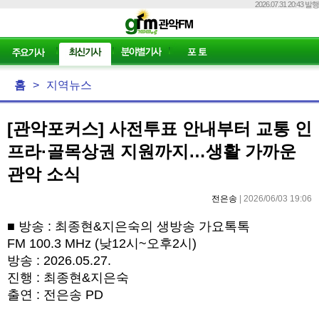
2026.07.31 20:43 발행
홈
>
지역뉴스
[관악포커스] 사전투표 안내부터 교통 인
프라·골목상권 지원까지…생활 가까운
관악 소식
전은송
| 2026/06/03 19:06
■
방송
:
최종현
&
지은숙의 생방송 가요톡톡
FM 100.3 MHz (
낮
12
시
~
오후
2
시
)
방송
: 2026.05.27.
진행
:
최종현
&
지은숙
출연
:
전은송
PD