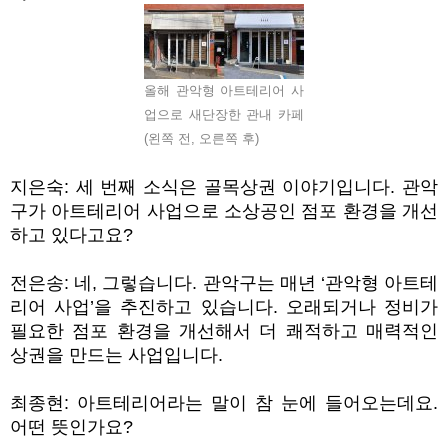
올해 관악형 아트테리어 사
업으로 새단장한 관내 카페
(왼쪽 전, 오른쪽 후)
지은숙
:
세 번째 소식은 골목상권 이야기입니다
.
관악
구가 아트테리어 사업으로 소상공인 점포 환경을 개선
하고 있다고요
?
전은송
:
네
,
그렇습니다
.
관악구는 매년
‘
관악형 아트테
리어 사업
’
을 추진하고 있습니다
.
오래되거나 정비가
필요한 점포 환경을 개선해서 더 쾌적하고 매력적인
상권을 만드는 사업입니다
.
최종현
:
아트테리어라는 말이 참 눈에 들어오는데요
.
어떤 뜻인가요
?