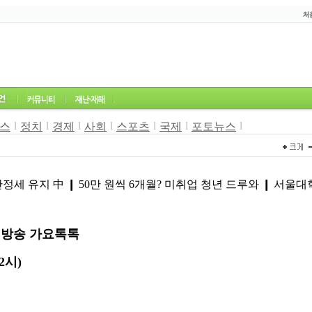
l
l
l
l
l
l
l
스
정치
경제
사회
스포츠
국제
포토뉴스
9
 안정세 유지 中 ❙ 50만 원씩 6개월? 미취업 청년 드루와 ❙ 서
생방송 가요톡톡
2
시
)