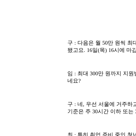
구
:
다음은 월
50
만 원씩 최
됐고요
. 16
일
(
목
) 16
시에 마
임
:
최대
300
만 원까지 지원
네요
?
구
:
네
,
우선 서울에 거주하
기준은 주
30
시간 이하 또는
최
:
특히 취업 준비 중인 청