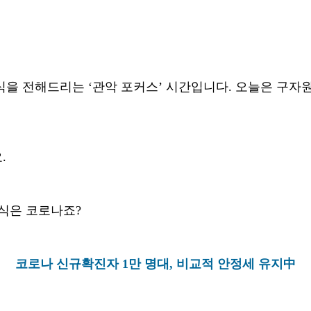
식을 전해드리는
‘
관악 포커스
’
시간입니다
.
오늘은 구자
요
.
소식은 코로나죠
?
코로나 신규확진자
1
만 명대
,
비교적 안정세 유지
中