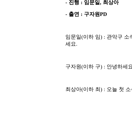
-
진행
:
임문일
,
최상아
-
출연
:
구자원
PD
임문일
(
이하 임
) :
관악구 소
세요
.
구자원
(
이하 구
) :
안녕하세
최상아
(
이하 최
) :
오늘 첫 