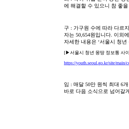
에 해결할 수 있으니 참 좋을
구
:
가구원 수에 따라 다르
자는
50,654
원입니다
.
이외에
자세한 내용은
‘
서울시 청년
[
▶
서울시 청년 몽땅 정보통 사
https://youth.seoul.go.kr/site/main
임
:
매달
50
만 원씩 최대
6
개
바로 다음 소식으로 넘어갈