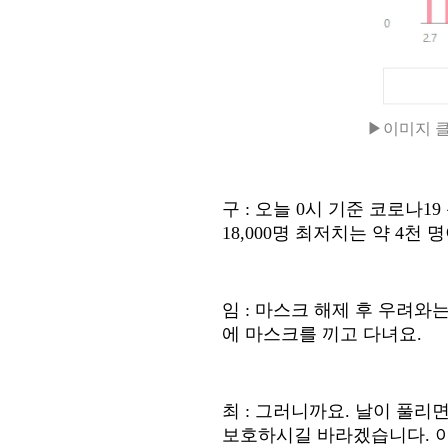
▶이미지 클릭
구
:
오늘
0
시 기준 코로나
19
18,000
명 최저치는 약
4
천 
임
:
마스크 해제 후 우려와
에 마스크를 끼고 다녀요
.
최
:
그러니까요
.
날이 풀리
보호하시길 바라겠습니다
.