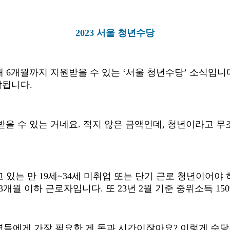
2023
서울 청년수당
대
6
개월까지 지원받을 수 있는
‘
서울 청년수당
’
소식입니
감됩니다
.
받을 수 있는 거네요
.
적지 않은 금액인데
,
청년이라고 무조
고 있는 만
19
세
~34
세 미취업 또는 단기 근로 청년이어야
3
개월 이하 근로자입니다
.
또
23
년
2
월 기준 중위소득
15
년들에게 가장 필요한 게 돈과 시간이잖아요
?
이렇게 수당