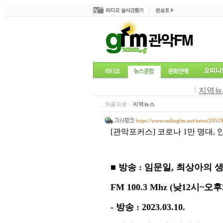
l
지역뉴
처음으로
>
지역뉴스
https://www.radiogfm.net/news/2051
[관악포커스] 코로나 1만 명대,
■
방송
:
임문일
,
최상아의 
FM 100.3 Mhz (
낮
12
시
~
오후
-
방송
: 2023.03.10.