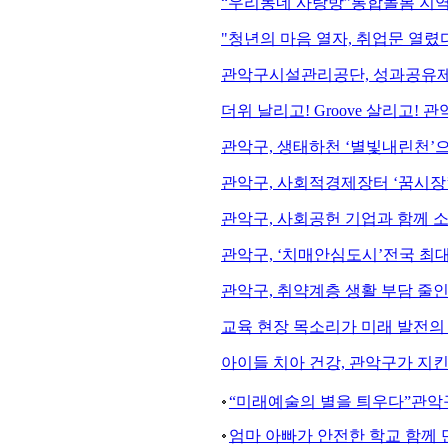
“우리동네 사랑방”통합돌봄 지역
"청년의 마음 열자, 취업문 열렸
관악구시설관리공단, 성과공유제
더위 날리고! Groove 살리고! 관
관악구, 생태하천 ‘별빛내린천’
관악구, 사회적경제장터 ‘꿈시장’
관악구, 사회공헌 기업과 함께 
관악구, ‘치매안심도시’전국 최대
관악구, 취약계층 생활 부담 줄
교육 현장 목소리가 미래 발전의 
아이들 치아 건강, 관악구가 지킨
“미래예술의 별을 틔우다”관악구
엄마 아빠가 안전한 학교 함께 