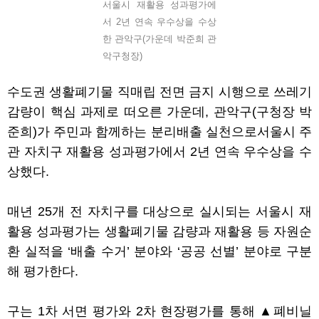
서울시 재활용 성과평가에
서 2년 연속 우수상을 수상
한 관악구(가운데 박준희 관
악구청장)
수도권 생활폐기물 직매립 전면 금지 시행으로 쓰레기
감량이 핵심 과제로 떠오른 가운데
,
관악구
(
구청장 박
준희
)
가 주민과 함께하는 분리배출 실천으로서울시 주
관 자치구 재활용 성과평가에서
2
년 연속 우수상을 수
상했다
.
매년
25
개 전 자치구를 대상으로 실시되는 서울시 재
활용 성과평가는 생활폐기물 감량과 재활용 등 자원순
환 실적을
‘
배출 수거
’
분야와
‘
공공 선별
’
분야로 구분
해 평가한다
.
구는
1
차 서면 평가와
2
차 현장평가를 통해
▲
폐비닐