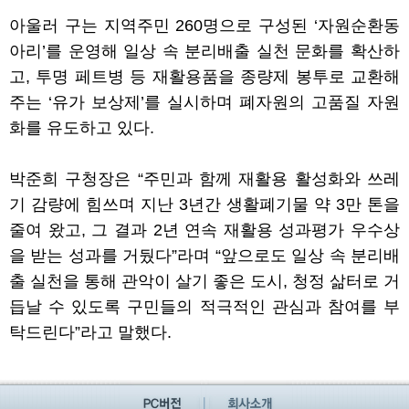
아울러 구는 지역주민
260
명으로 구성된
‘
자원순환동
아리
’
를 운영해 일상 속 분리배출 실천 문화를 확산하
고
,
투명 페트병 등 재활용품을 종량제 봉투로 교환해
주는
‘
유가 보상제
’
를 실시하며 폐자원의 고품질 자원
화를 유도하고 있다
.
박준희 구청장은
“
주민과 함께 재활용 활성화와 쓰레
기 감량에 힘쓰며 지난
3
년간 생활폐기물 약
3
만 톤을
줄여 왔고
,
그 결과
2
년 연속 재활용 성과평가 우수상
을 받는 성과를 거뒀다
”
라며
“
앞으로도 일상 속 분리배
출 실천을 통해 관악이 살기 좋은 도시
,
청정 삶터로 거
듭날 수 있도록 구민들의 적극적인 관심과 참여를 부
탁드린다
”
라고 말했다
.