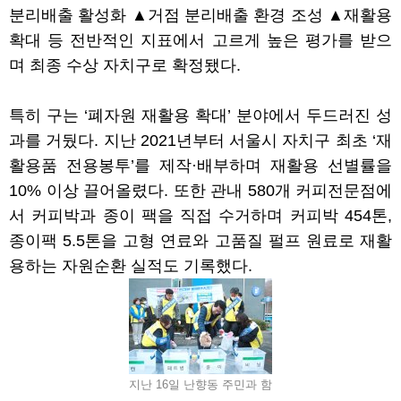
분리배출 활성화
▲
거점 분리배출 환경 조성
▲
재활용
확대 등 전반적인 지표에서 고르게 높은 평가를 받으
며 최종 수상 자치구로 확정됐다
.
특히 구는
‘
폐자원 재활용 확대
’
분야에서 두드러진 성
과를 거뒀다
.
지난
2021
년부터 서울시 자치구 최초
‘
재
활용품 전용봉투
’
를 제작
·
배부하며 재활용 선별률을
10%
이상 끌어올렸다
.
또한 관내
580
개 커피전문점에
서 커피박과 종이 팩을 직접 수거하며 커피박
454
톤
,
종이팩
5.5
톤을 고형 연료와 고품질 펄프 원료로 재활
용하는 자원순환 실적도 기록했다
.
지난 16일 난향동 주민과 함