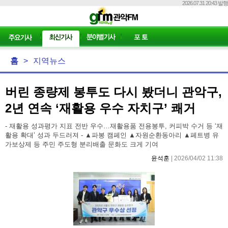
2026.07.31 20:43 발행
홈
>
지역뉴스
버린 종량제 봉투도 다시 봤더니 관악구,
2년 연속 ‘재활용 우수 자치구’ 쾌거
- 재활용 성과평가 지표 전반 우수…재활용품 전용봉투, 커피박 수거 등 ‘재
활용 확대’ 성과 두드러져 - ▲파봉 캠페인 ▲자원순환동아리 ▲페트병 유
가보상제 등 주민 주도형 분리배출 문화도 크게 기여
윤석훈
| 2026/04/02 11:38