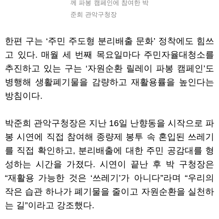
께 파봉 캠페인에 참여한 박
준희 관악구청장
한편 구는
‘
주민 주도형 분리배출 문화
’
정착에도 힘쓰
고 있다
.
매월 세 번째 목요일마다 주민자율대청소를
추진하고 있는 구는
‘
자원순환 릴레이 파봉 캠페인
’
도
병행해 생활폐기물을 감량하고 재활용률을 높인다는
방침이다
.
박준희 관악구청장은 지난
16
일 난향동을 시작으로 파
봉 시연에 직접 참여해 종량제 봉투 속 혼입된 쓰레기
를 직접 확인하고
,
분리배출에 대한 주민 공감대를 형
성하는 시간을 가졌다
.
시연이 끝난 후 박 구청장은
“
재활용 가능한 것은
‘
쓰레기
’
가 아니다
”
라며
“
우리의
작은 습관 하나가 폐기물을 줄이고 자원순환을 실천하
는 길
”
이라고 강조했다
.