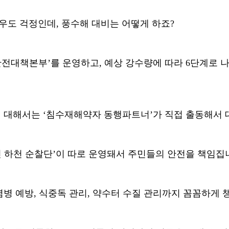
우도 걱정인데
,
풍수해 대비는 어떻게 하죠
?
안전대책본부
’
를 운영하고
,
예상 강수량에 따라
6
단계로 
에 대해서는
‘
침수재해약자 동행파트너
’
가 직접 출동해서
 하천 순찰단
’
이 따로 운영돼서 주민들의 안전을 책임집
염병 예방
,
식중독 관리
,
약수터 수질 관리까지 꼼꼼하게 