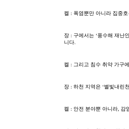
켈
:
폭염뿐만 아니라 집중호
장
:
구에서는
‘
풍수해 재난
니다
.
켈
:
그리고 침수 취약 가구
장
:
하천 지역은
‘
별빛내린천
켈
:
안전 분야뿐 아니라
,
감