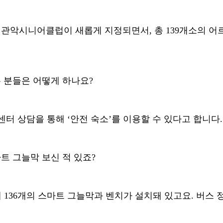
 관악시니어클럽이 새롭게 지정되면서
,
총
139
개소의 어
는 분들은 어떻게 하나요
?
센터 상담을 통해
‘
안전 숙소
’
를 이용할 수 있다고 합니다
.
트 그늘막 보신 적 있죠
?
에
136
개의 스마트 그늘막과 벤치가 설치돼 있고요
.
버스 