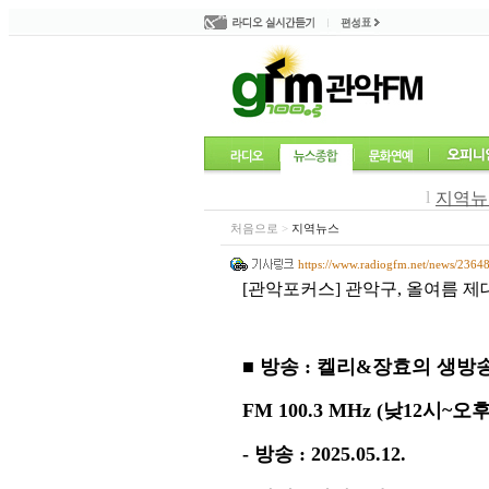
l
지역뉴
처음으로
>
지역뉴스
https://www.radiogfm.net/news/2364
[관악포커스] 관악구, 올여름 제
■
방송
:
켈리
&
장효의 생방
FM 100.3 MHz (
낮
12
시
~
오
-
방송
: 2025.05.12.