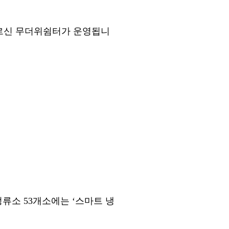
르신 무더위쉼터가 운영됩니
정류소
53
개소에는
‘
스마트 냉