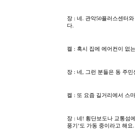
장
:
네
.
관악
50
플러스센터와
다
.
켈
:
혹시 집에 에어컨이 없
장
:
네
,
그런 분들은 동 주민
켈
:
또 요즘 길거리에서 스마
장
:
네
!
횡단보도나 교통섬
풍기
’
도 가동 중이라고 해요
.