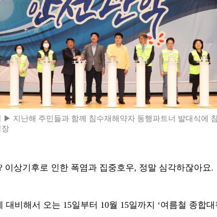
 ▶ 지난해 주민들과 함께 침수재해약자 동행파트너 발대식에 
청장
?
이상기후로 인한 폭염과 집중호우
,
정말 심각하잖아요
.
에 대비해서 오는
15
일부터
10
월
15
일까지
‘
여름철 종합대