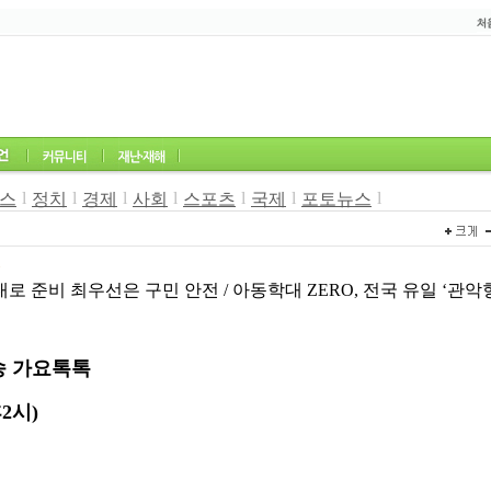
l
l
l
l
l
l
l
스
정치
경제
사회
스포츠
국제
포토뉴스
8
대로 준비 최우선은 구민 안전 / 아동학대 ZERO, 전국 유일 ‘관
송 가요톡톡
후
2
시
)