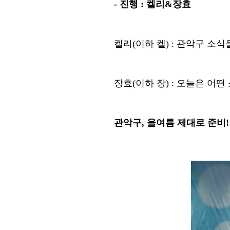
-
진행
:
켈리
&
장효
켈리
(
이하 켈
) :
관악구 소식
장효
(
이하 장
) :
오늘은 어떤
관악구
,
올여름 제대로 준비