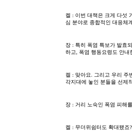
켈
:
이번 대책은 크게 다섯 
심 분야로 종합적인 대응체
장
:
특히 폭염 특보가 발효
하고
,
폭염 행동요령도 안내
켈
:
맞아요
.
그리고 우리 주
각지대에 놓인 분들을 선제
장
:
거리 노숙인 폭염 피해를
켈
:
무더위쉼터도 확대됐죠
?