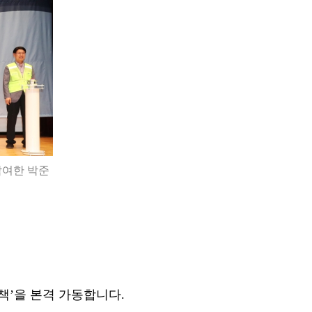
참여한 박준
책
’
을 본격 가동합니다
.