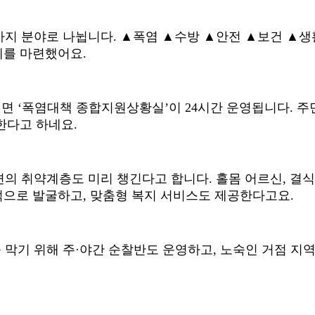
가지 분야로 나뉩니다
.
▲
폭염
▲
수방
▲
안전
▲
보건
▲
생
계를 마련했어요
.
되면
‘
폭염대책 종합지원상황실
’
이
24
시간 운영됩니다
.
주
한다고 하네요
.
변의 취약계층도 미리 챙긴다고 합니다
.
홀몸 어르신
,
결식
적으로 발굴하고
,
맞춤형 복지 서비스도 제공한다고요
.
 막기 위해 주
·
야간 순찰반도 운영하고
,
노숙인 거점 지