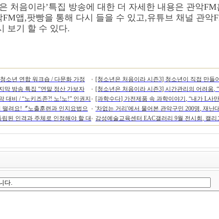
은 처음이라
’
특집 방송에 대한 더 자세한 내용은 관악
FM
악
FM
앱
,
팟빵을 통해 다시 들을 수 있고
,
유튜브 채널 관악
F
 보기 할 수 있다
.
동청소년 연합 워크숍 / 다문화 가정
[청소년은 처음이라 시즌3] 청소년이 직접 만들어
마지막 방송 특집 “연말 정산 가보자
[청소년은 처음이라 시즌3] 시간관리의 어려움, “
후 폭풍...“불안, 우울 등 심리문제 어떻게 대처하나
대비 / “노키즈존?! 노!노!” 인권지
[과학수다] 가전제품 속 과학이야기, “내가 L사만
간을 효율적으로 잘 사용할 수 있을까요?”
발이 떨려요!〞노출훈련과 인지요법으
'차없는 거리'에서 물어본 관악구민 200명, 재난대
 독립된 인격과 주체로 인정해야 할 대
감성예술교육센터 EAC갤러리 9월 전시회, 캘리
알아두자!
사람들에게 꿈과 희망을 주고 싶어"