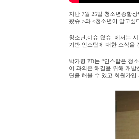
지난
7
월
25
일 청소년종합
왔슈
!>
와
<
청소년이 알고싶
청소년
,
이슈 왔슈
!
에서는 
기반 인스탑에 대한 소식을
박가령
PD
는
“
인스탑은 청
어 과의존 해결을 위해 개
단을 해볼 수 있고 회원가입