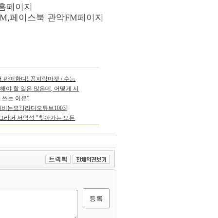
홈페이지
M,
페이스북 관악
FM
페이지
 판매한다! 꼼지락마켓 / 수능
해야 할 일은 많은데, 어떻게 시
요?”
 쓰는 이유”
비는요? [라디오튜브1003]
그라퍼 서덕석 "찾아가는 모든