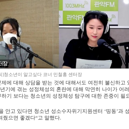
릭]청소년이 알고싶다 코너 민철홍 센터장
제에 대해 상담을 받는 것에 대해서도 여전히 불신하고 
년기에 겪는 성정체성의 혼란에 대해 막연히 나이가 어려
부하기 보다는 청소년의 성정체성 탐구에 대한 존중이 필
을 안고 있다면 청소년 성소수자위기지원센터
‘
띵동
’
과 
드려줬으면 좋겠다
“
고 말했다
.