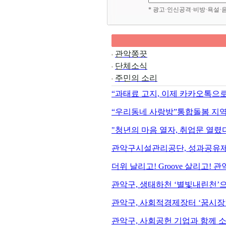
* 광고·인신공격·비방·욕설·
관악쫑끗
단체소식
주민의 소리
“과태료 고지, 이제 카카오톡으
“우리동네 사랑방”통합돌봄 지역
"청년의 마음 열자, 취업문 열렸
관악구시설관리공단, 성과공유제
더위 날리고! Groove 살리고! 관
관악구, 생태하천 ‘별빛내린천’
관악구, 사회적경제장터 ‘꿈시장’
관악구, 사회공헌 기업과 함께 