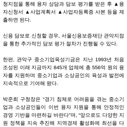
청지점을 통해 융자 상담과 담보 평가를 받은 후
▲
융
자신청서
▲
사업계획서
▲
사업자등록증 사본 등을 제
출하면 된다
.
신용 담보로 신청할 경우
,
서울신용보증재단 관악지점
을 통한 추가적인 담보 평가 절차가 진행될 수 있다
.
한편
,
관악구 중소기업육성기금은 지난
1993
년 처음
조성된 이래 지금까지
845
개 업체에 총
556
억 원의 융
자를 지원하며 중소기업과 소상공인의 육성과 발전에
지속적으로 기여해 왔다
.
박준희 구청장은
“
경기 침체로 어려움을 겪는 중소기
업과 소상공인들이 이번 융자 지원을 통해 안정적인
경영 기반을 마련하길 바란다
”
며
, “
앞으로도 다양한 지
원 정책을 지속 추진해 지역경제 활성화에 최선을 다