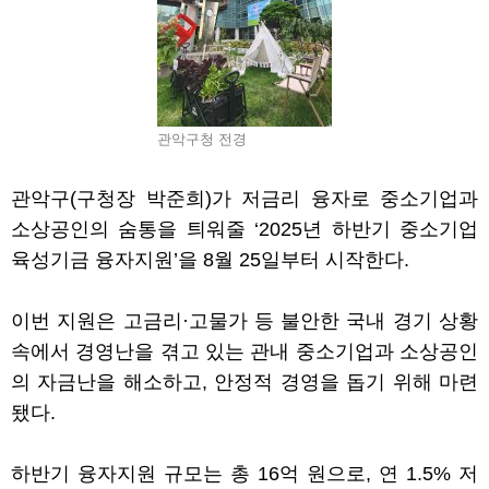
관악구청 전경
관악구
(
구청장 박준희
)
가 저금리 융자로 중소기업과
소상공인의 숨통을 틔워줄
‘2025
년 하반기 중소기업
육성기금 융자지원
’
을
8
월
25
일부터 시작한다
.
이번 지원은 고금리
·
고물가 등 불안한 국내 경기 상황
속에서 경영난을 겪고 있는 관내 중소기업과 소상공인
의 자금난을 해소하고
,
안정적 경영을 돕기 위해 마련
됐다
.
하반기 융자지원 규모는 총
16
억 원으로
,
연
1.5%
저