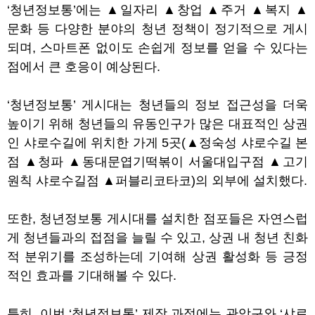
‘
청년정보통
’
에는
▲
일자리
▲
창업
▲
주거
▲
복지
▲
문화 등 다양한 분야의 청년 정책이 정기적으로 게시
되며
,
스마트폰 없이도 손쉽게 정보를 얻을 수 있다는
점에서 큰 호응이 예상된다
.
‘
청년정보통
’
게시대는 청년들의 정보 접근성을 더욱
높이기 위해 청년들의 유동인구가 많은 대표적인 상권
인 샤로수길에 위치한 가게
5
곳
(
▲
정숙성 샤로수길 본
점
▲
청파
▲
동대문엽기떡볶이 서울대입구점
▲
고기
원칙 샤로수길점
▲
퍼블리코타코
)
의 외부에 설치했다
.
또한
,
청년정보통 게시대를 설치한 점포들은 자연스럽
게 청년들과의 접점을 늘릴 수 있고
,
상권 내 청년 친화
적 분위기를 조성하는데 기여해 상권 활성화 등 긍정
적인 효과를 기대해볼 수 있다
.
특히
,
이번
‘
청년정보통
’
제작 과정에는 관악구와
‘
샤로