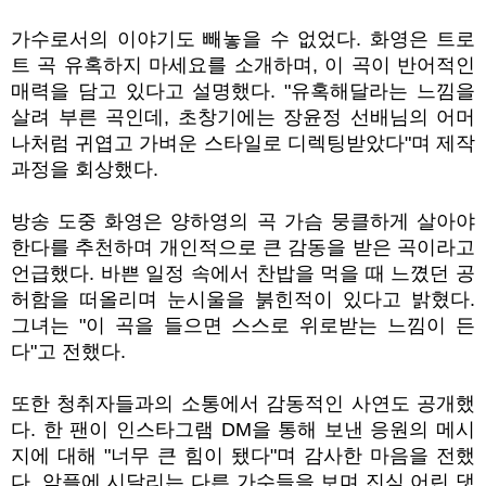
가수로서의 이야기도 빼놓을 수 없었다
.
화영은 트로
트 곡 유혹하지 마세요를 소개하며
,
이 곡이 반어적인
매력을 담고 있다고 설명했다
. "
유혹해달라는 느낌을
살려 부른 곡인데
,
초창기에는 장윤정 선배님의 어머
나처럼 귀엽고 가벼운 스타일로 디렉팅받았다
"
며 제작
과정을 회상했다
.
방송 도중 화영은 양하영의 곡 가슴 뭉클하게 살아야
한다를 추천하며 개인적으로 큰 감동을 받은 곡이라고
언급했다
.
바쁜 일정 속에서 찬밥을 먹을 때 느꼈던 공
허함을 떠올리며 눈시울을 붉힌적이 있다고 밝혔다
.
그녀는
"
이 곡을 들으면 스스로 위로받는 느낌이 든
다
"
고 전했다
.
또한 청취자들과의 소통에서 감동적인 사연도 공개했
다
.
한 팬이 인스타그램
DM
을 통해 보낸 응원의 메시
지에 대해
"
너무 큰 힘이 됐다
"
며 감사한 마음을 전했
다
.
악플에 시달리는 다른 가수들을 보며 진심 어린 댓