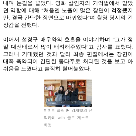
내며 눈길을 끌었다
.
영화 살인자의 기억법에서 맡았
던 역할에 대해
“
처음엔 노출이 많은 장면이 걱정됐지
만
,
결국 간단한 장면으로 바뀌었다
”
며 촬영 당시의 긴
장감을 전했다
.
이어서 설경구 배우와의 호흡을 이야기하며
"
그가 정
말 대선배로서 많이 배려해주었다
"
고 감사를 표했다
.
그러나 기대했던 것과 달리 최종 편집에서는 장면이
대폭 축약되어 간단한 몽타주로 처리된 것을 보고 아
쉬움을 느꼈다고 솔직히 털어놓았다
.
이미지 클릭 ▶ 김새빛의 뮤
직카페 with 골드 게스트 :
화영