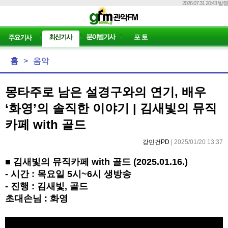
2026.07.31 20:43 발행
홈
>
음악
몽타주로 남은 설경구와의 연기, 배우
‘화영’의 솔직한 이야기 | 김새빛의 뮤직
카페 with 골드
강민건PD
| 2025/01/20 13:37
■
김새빛의 뮤직카페
with
골드
(2025.01.16.)
-
시간
:
목요일
5
시
~6
시 생방송
-
진행
:
김새빛
,
골드
초대손님
:
화영