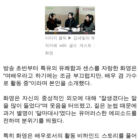
이미지 클릭 ▶ 김새빛의 뮤
직카페 with 골드 게스트 :
화영
방송 초반부터 특유의 유쾌함과 센스를 자랑한 화영은
"
여배우라고 하기에는 조금 부끄럽지만
,
배우 겸 가수
로 활동 중
"
이라며 본인을 소개했다
.
화영은 자신의 중성적인 외모에 대해
"
잘생겼다는 말
을 많이 들었다
"
며 웃음을 터뜨렸고
,
짙은 눈썹 때문에
과거 별명이
'
달마대사
'
였다는 유머러스한 에피소드를
전하며 분위기를 띄웠다
.
특히 화영은 배우로서의 활동 비하인드 스토리를 풀어