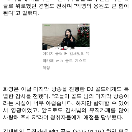
글로 위로했던 경험도 전하며
"
익명의 응원도 큰 힘이
된다
"
고 말했다
.
이미지 클릭 ▶ 김새빛의 뮤
직카페 with 골드 게스트 :
화영
화영은 이날 마지막 방송을 진행한
DJ
골드에게도 특
별한 감사를 전했다
. "
오늘이 골드 님의 마지막 방송이
라는 사실이 너무 아쉽습니다
.
하지만 함께할 수 있어
서 영광이었고
,
앞으로도 김새빛의 뮤직카페를 많이
사랑해 주세요
"
라며 청취자들에게 애정을 당부했다
.
김새빛의 뮤직카페
with
골드
(2025.01.16.)
화영 편은