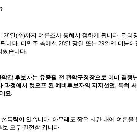
?
터
28
일
(
수
)
까지 여론조사 통해서 정하게 됩니다
.
권리
 됩니다
.
더민주 측에선
28
일 당일 또는
29
일엔 더불어
 밝혔습니다
.
관악갑 후보자는 유종필 전 관악구청장으로 이미 결정
 과정에서 컷오프 된 예비후보자의 지지선언,
특히
서
던데요
.
히 설득력이 있습니다.
아무래도 짧은 시간 내에 여론을
후보 모두 간절할 겁니다.