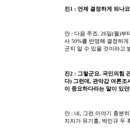
진
1 :
언제 결정하게 되나요
안
: 다음 주죠. 26
일
(
월
)
부
사
50%
를 반영해 결정하게
군지 알 수 있을 것이라고
진
2 :
그렇군요
.
국민의힘 
다
)
그런데
,
관악갑 여론조사
이 중요하다라는 말이 있
안
: 네, 그런 이야기 충분
지지가 유기홍, 박민규 두 