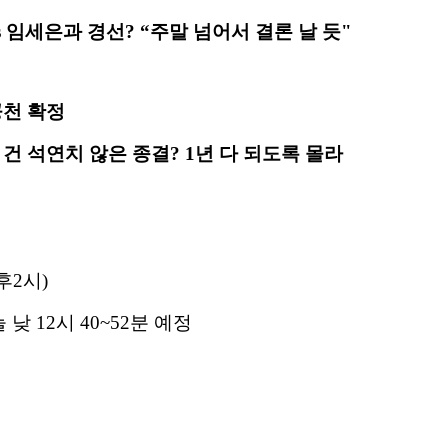
s 임세은과 경선?
“주말 넘어서 결론 날 듯"
공천 확정
 건 석연치 않은 종결
? 1년 다 되도록 몰라
후
2
시
)
늘 낮 12시 40~52분 예정