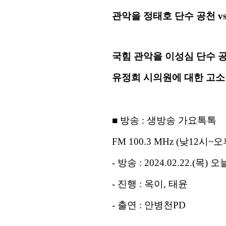
관악을 정태호 단수 공천 v
국힘 관악을 이성심 단수 
유정희 시의원에 대한 고소
■
방송
:
생방송 가요톡톡
FM 100.3 MHz (
낮
12
시
~
오
-
방송
: 2024.02.22.(
목
) 오
-
진행
:
옥이
,
태윤
-
출연
:
안병천
PD