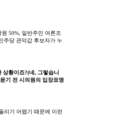
당원
50%,
일반주민 여론조
민주당 관악갑 후보자가 누
난 상황이죠
?(
네, 그렇습니
윤기 전 시의원의 입장표명
 돌리기 어렵기 때문에 이런