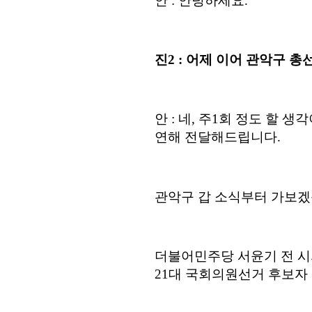
안
:
안녕하세요
.
진
2 :
어제 이어 관악구 총
안
:
네
,
주
1
회 정도 할 생
연해 전달해드립니다.
관악구 갑 소식부터 가보
더불어민주당 서윤기 전 시
21
대 국회의원선거 후보자 