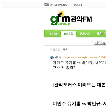
l
지역뉴
처음으로
>
정치
https://www.radiogfm.net/news/2190
더민주 유기홍 vs 박민규, 서윤기 
고소 건 종결?
[
관악포커스 미리보는 대본
더민주 유기홍
vs
박민규
,