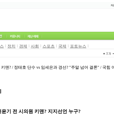
l
l
l
l
l
l
l
스
정치
경제
사회
스포츠
국제
포토뉴스
8
키맨? / 정태호 단수 vs 임세은과 경선? "주말 넘어 결론" / 국힘
]
서윤기 전 시의원 키맨? 지지선언 누구?