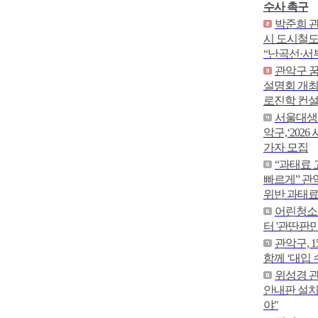
수사 촉구
박준희 
시 도시철도
“난곡선·서
관악구 꿈
설명회 개최.
로진학 컨설
서울대생이
악구,‘202
가자 모집
“과태료 
빠르게” 관
위반 과태료
어린청소년
터 '관딴판만
관악구, 
함께 ‘대입
위성경 관
안내판 설치
야"