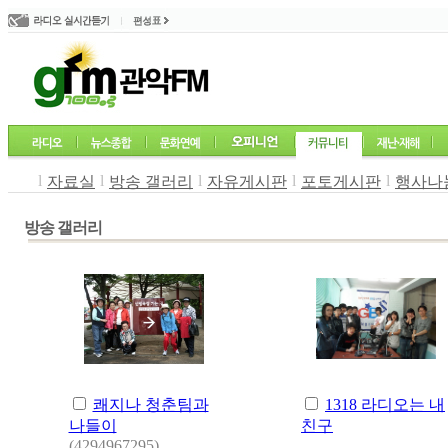
l
l
l
l
l
자료실
방송 갤러리
자유게시판
포토게시판
행사나
방송 갤러리
쾌지나 청춘팀과
1318 라디오는 내
나들이
친구
(4294967295)